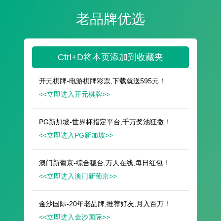
遥想公瑾当年，小乔初嫁了，雄姿英发。
羽扇纶巾，谈笑间，樯橹灰飞烟灭。
故国神游，多情应笑我，早生华发。
人生如梦，一尊还酹江月。